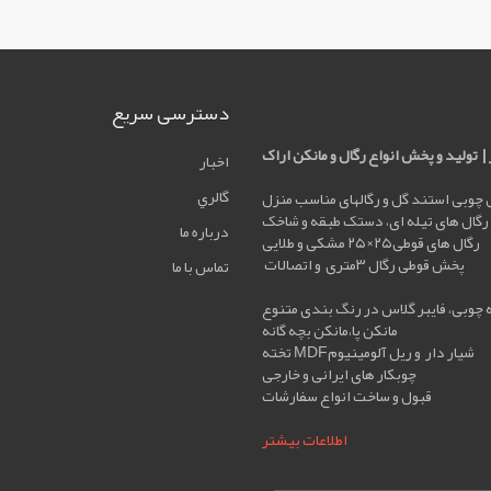
دسترسی سریع
| تولید و پخش انواع رگال و مانکن اراک
اخبار
گالري
رگال های تیله ای، دستک طبقه و شاخک
درباره ما
رگال های قوطی۲۵×۲۵ مشکی و طلایی
پخش قوطی رگال ۳متری و اتصالات
تماس با ما
مانکن پا،مانکن بچه گانه
تخته MDFشیار دار و ریل آلومینیوم
چوبکار های ایرانی و خارجی
قبول و ساخت انواع سفارشات
اطلاعات بیشتر