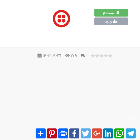
منوی
ثبت نام
ورود
کاربری
1403/4/31
179
0
Share
Pinterest
Print
Facebook
Twitter
Google+
LinkedIn
WhatsA
T