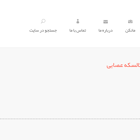
مانکن
درباره ما
تماس با ما
جستجو در سايت
السکه عصایی
که
یی
pp
elegram