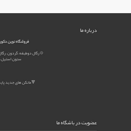
درباره ما
فروشگاه نوين دکور 
رگال دوطبقه، گردون، رگال چوبی استند گل و رگالهای مناسب منزل💠
ستون استیل، 
مانکن های جدید پایه چوبی، فایبر گلاس در رنگ بندی متنوع🔻
عضویت در باشگاه ما