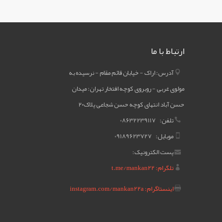
ارتباط با ما
آدرس: اراک - خیابان قائم مقام - نرسیده به
مولوی غربی - روبروی کوچه افتخار تهران: میدان
حسن آباد انتهای کوچه حسن شجاعی پلاک۲۰
تلفن: 08632239117
موبایل: 09189623727
پست الکترونیک:
تلگرام: t.me/mankan22
اینستاگرام: instagram.com/mankan22a