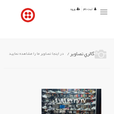
منوی
ثبت نام
ورود
کاربری
گالري تصاوير /
در اينجا تصاوير ما را مشاهده نماييد