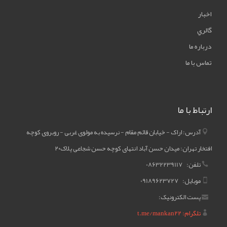
اخبار
گالري
درباره ما
تماس با ما
ارتباط با ما
آدرس: اراک - خیابان قائم مقام - نرسیده به مولوی غربی - روبروی کوچه
افتخار تهران: میدان حسن آباد انتهای کوچه حسن شجاعی پلاک۲۰
تلفن: 08632239117
موبایل: 09189623727
پست الکترونیک:
تلگرام: t.me/mankan22