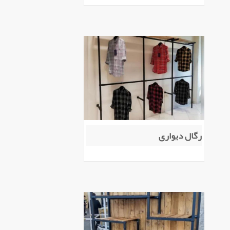
رگال دیواری