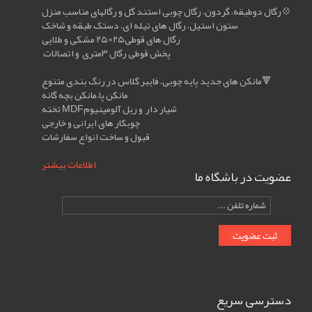
رگال دوطبقه، گردون، رگال چوبی استند گل و رگالهای مناسب منزل💠
ستون استیل، رگال های تیله ای، دستک طبقه و شاخک
رگال های قوطی۲۵×۲۵ مشکی و طلایی
پخش قوطی رگال ۳متری و اتصالات
مانکن های جدید پایه چوبی، فایبر گلاس در رنگ بندی متنوع🔻
مانکن پا،مانکن بچه گانه
تخته MDFشیار دار و ریل آلومینیوم
چوبکار های ایرانی و خارجی
قبول و ساخت انواع سفارشات
اطلاعات بیشتر
عضویت در باشگاه ما
tell
number
ثبت عضویت
دسترسی سریع