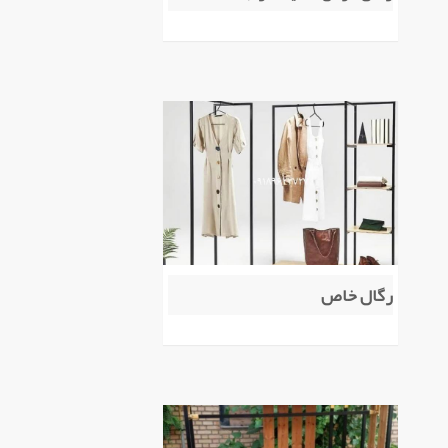
رگال خاص