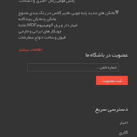
رگال
پخش قوطی رگال ۳متری و اتصالات
و
مانکن های جدید پایه چوبی، فایبر گلاس در رنگ بندی متنوع🔻
مانکن پا،مانکن بچه گانه
مانکن
تخته MDFشیار دار و ریل آلومینیوم
چوبکار های ایرانی و خارجی
قبول و ساخت انواع سفارشات
اطلاعات بیشتر
عضویت در باشگاه ما
tell
number
ثبت عضویت
دسترسی سریع
اخبار
گالري