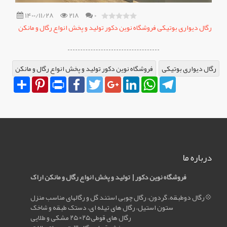
1400/11/28
218
0
رگال
رگال دیواری بوتیکی فروشگاه نوين دکور تولید و پخش انواع رگال و مانکن
دیواری
بوتیکی
رگال دیواری بوتیکی
فروشگاه نوين دکور تولید و پخش انواع رگال و مانکن
فروشگاه
Share
Pinterest
Print
Facebook
Twitter
Google+
LinkedIn
WhatsApp
Telegram
نوين
دکور
تولید
درباره ما
و
فروشگاه نوين دکور | تولید و پخش انواع رگال و مانکن اراک
پخش
رگال دوطبقه، گردون، رگال چوبی استند گل و رگالهای مناسب منزل💠
انواع
ستون استیل، رگال های تیله ای، دستک طبقه و شاخک
رگال های قوطی۲۵×۲۵ مشکی و طلایی