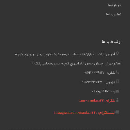
درباره ما
تماس با ما
ارتباط با ما
آدرس: اراک - خیابان قائم مقام - نرسیده به مولوی غربی - روبروی کوچه
افتخار تهران: میدان حسن آباد انتهای کوچه حسن شجاعی پلاک۲۰
تلفن: 08632239117
موبایل: 09189623727
پست الکترونیک:
تلگرام: t.me/mankan22
اینستاگرام: instagram.com/mankan22a