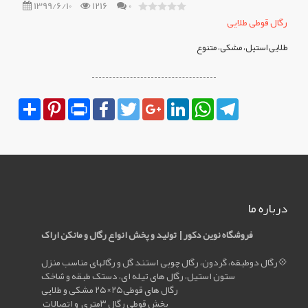
1399/6/10
1216
0
رگال
رگال قوطی طلایی
قوطی
طلایی استیل، مشکی، متنوع
طلایی
Share
Pinterest
Print
Facebook
Twitter
Google+
LinkedIn
WhatsApp
Telegram
درباره ما
فروشگاه نوين دکور | تولید و پخش انواع رگال و مانکن اراک
رگال دوطبقه، گردون، رگال چوبی استند گل و رگالهای مناسب منزل💠
ستون استیل، رگال های تیله ای، دستک طبقه و شاخک
رگال های قوطی۲۵×۲۵ مشکی و طلایی
پخش قوطی رگال ۳متری و اتصالات