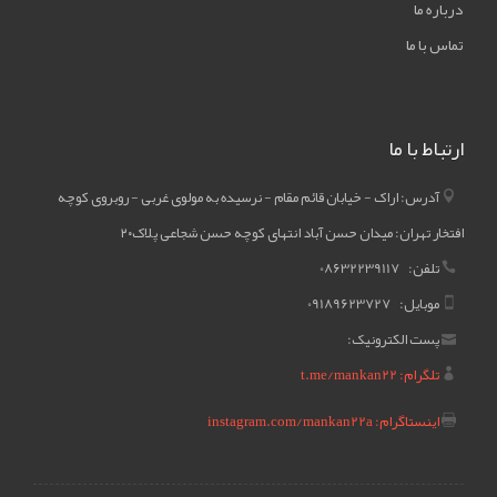
درباره ما
تماس با ما
ارتباط با ما
آدرس: اراک - خیابان قائم مقام - نرسیده به مولوی غربی - روبروی کوچه
افتخار تهران: میدان حسن آباد انتهای کوچه حسن شجاعی پلاک۲۰
تلفن: 08632239117
موبایل: 09189623727
پست الکترونیک:
تلگرام: t.me/mankan22
اینستاگرام: instagram.com/mankan22a