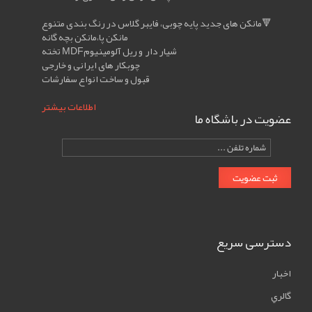
مانکن های جدید پایه چوبی، فایبر گلاس در رنگ بندی متنوع🔻
مانکن پا،مانکن بچه گانه
تخته MDFشیار دار و ریل آلومینیوم
چوبکار های ایرانی و خارجی
قبول و ساخت انواع سفارشات
اطلاعات بیشتر
عضویت در باشگاه ما
tell
number
ثبت عضویت
دسترسی سریع
اخبار
گالري